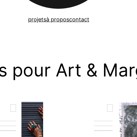
projets
à propos
contact
s pour Art & Ma